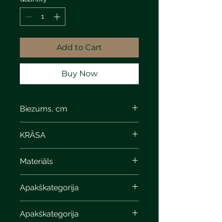
Add to Cart
Buy Now
Biezums, cm
5
KRĀSA
Devonian limestone
Materiāls
Apakškategorija
Apakškategorija