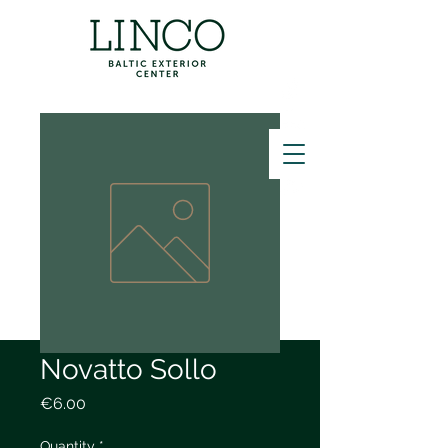
ZVANĪT
Novatto Sollo
Price
€6.00
Quantity
*