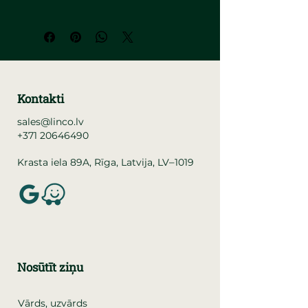
Kontakti
sales@linco.lv
+371 20646490
–
Krasta iela 89A, Rīga, Latvija, LV
1019
Nosūtīt ziņu
Vārds, uzvārds