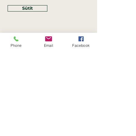
Sūtīt
Phone
Email
Facebook
Rekvizīti
SIA Linco
Reģ. Nr.:
40203462352
PVN reģ. Nr.: LV40203462352
Juridiskā adrese: Krasta iela
, Rīga,
89
Latvija, LV
–
1019
Konta Nr.: LV83HABA0551054125396
Linco SIA © 2023