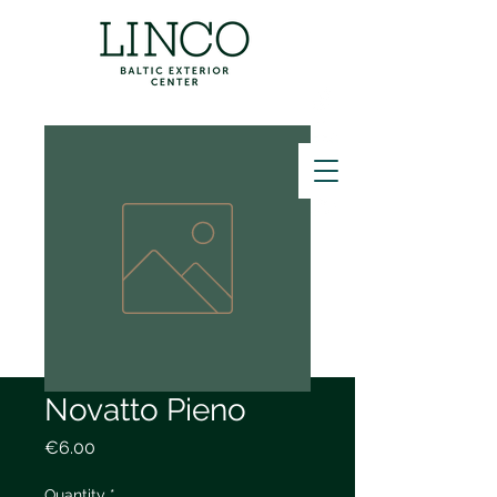
ZVANĪT
Novatto Pieno
Price
€6.00
Quantity
*