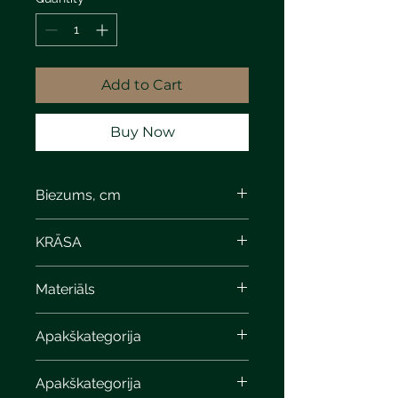
Add to Cart
Buy Now
Biezums, cm
8
KRĀSA
Devonian limestone
Materiāls
Apakškategorija
Apakškategorija