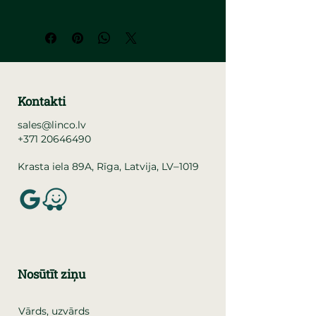
Kontakti
sales@linco.lv
+371 20646490
–
Krasta iela 89A, Rīga, Latvija, LV
1019
Nosūtīt ziņu
Vārds, uzvārds