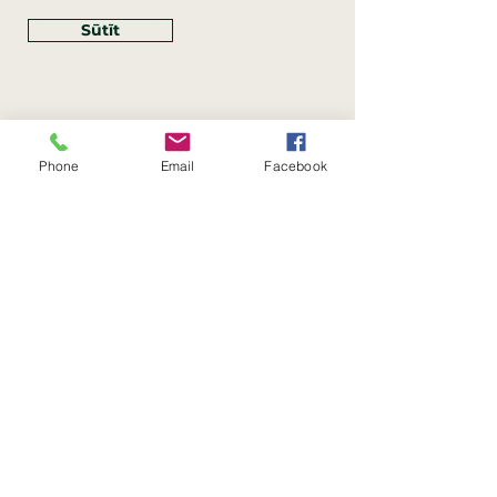
Sūtīt
Phone
Email
Facebook
Rekvizīti
SIA Linco
Reģ. Nr.:
40203462352
PVN reģ. Nr.: LV40203462352
Juridiskā adrese: Krasta iela
, Rīga,
89
Latvija, LV
–
1019
Konta Nr.: LV83HABA0551054125396
Linco SIA © 2023