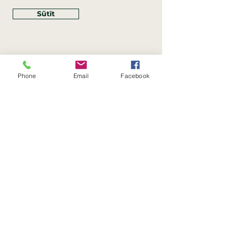
Sūtīt
Phone
Email
Facebook
Rekvizīti
SIA Linco
Reģ. Nr.:
40203462352
PVN reģ. Nr.: LV40203462352
Juridiskā adrese: Krasta iela
, Rīga,
89
Latvija, LV
–
1019
Konta Nr.: LV83HABA0551054125396
Linco SIA © 2023