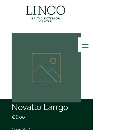
ZVANĪT
Novatto Larrgo
Price
€6.00
Quantity
*