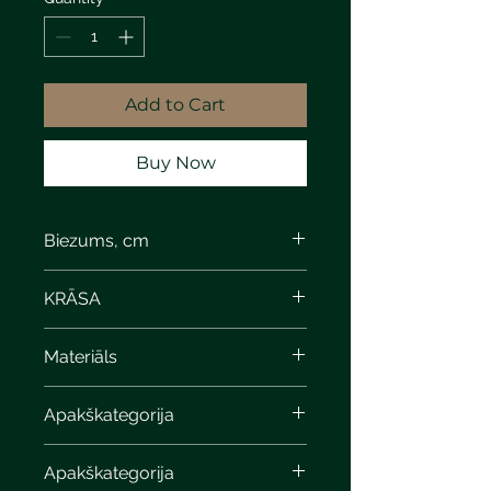
Add to Cart
Buy Now
Biezums, cm
8
KRĀSA
light beige travertine
Materiāls
Apakškategorija
Apakškategorija