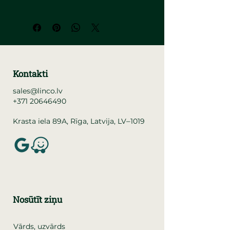
Kontakti
sales@linco.lv
+371 20646490
–
Krasta iela 89A, Rīga, Latvija, LV
1019
Nosūtīt ziņu
Vārds, uzvārds