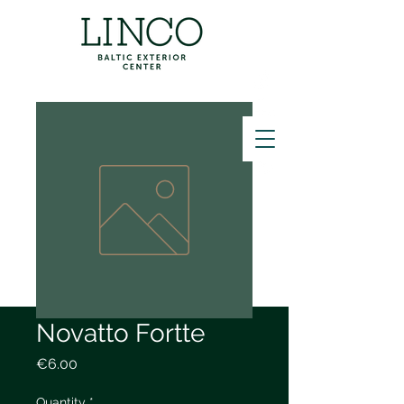
ZVANĪT
Novatto Fortte
Price
€6.00
Quantity
*