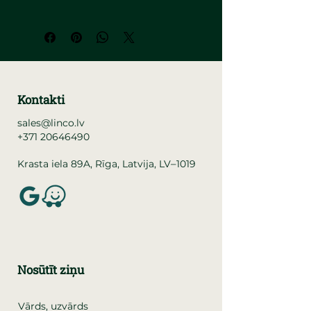
Kontakti
sales@linco.lv
+371 20646490
–
Krasta iela 89A, Rīga, Latvija, LV
1019
Nosūtīt ziņu
Vārds, uzvārds