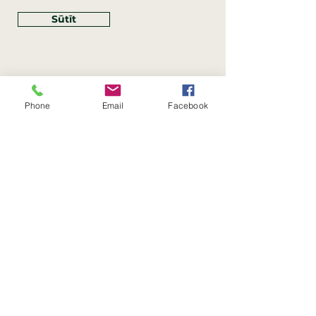
Sūtīt
Phone
Email
Facebook
Rekvizīti
SIA Linco
Reģ. Nr.:
40203462352
PVN reģ. Nr.: LV40203462352
Juridiskā adrese: Krasta iela
, Rīga,
89
Latvija, LV
–
1019
Konta Nr.: LV83HABA0551054125396
Linco SIA © 2023