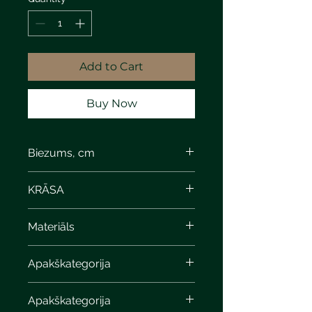
Add to Cart
Buy Now
Biezums, cm
8
KRĀSA
dark brown marble
Materiāls
Apakškategorija
Apakškategorija