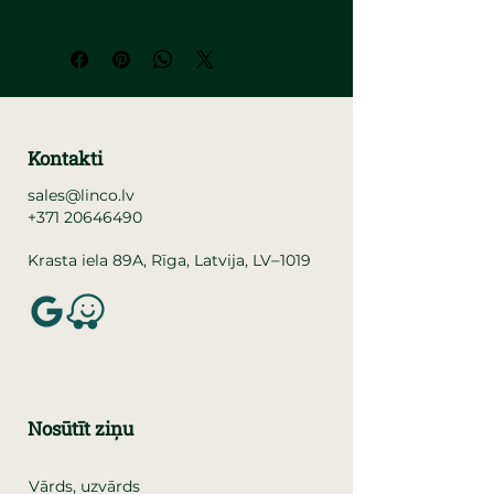
Kontakti
sales@linco.lv
+371 20646490
–
Krasta iela 89A, Rīga, Latvija, LV
1019
Nosūtīt ziņu
Vārds, uzvārds