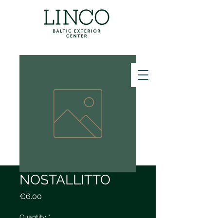
ZVANĪT
NOSTALLITTO
Price
€6.00
Quantity
*