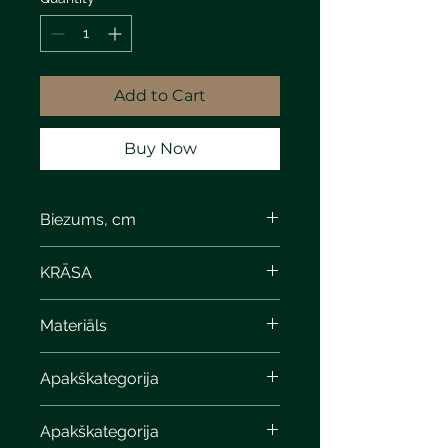
Add to Cart
Buy Now
Biezums, cm
KRĀSA
Materiāls
Apakškategorija
Apakškategorija