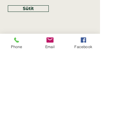
Sūtīt
Phone
Email
Facebook
Rekvizīti
SIA Linco
Reģ. Nr.:
40203462352
PVN reģ. Nr.: LV40203462352
Juridiskā adrese: Krasta iela
, Rīga,
89
Latvija, LV
–
1019
Konta Nr.: LV83HABA0551054125396
Linco SIA © 2023