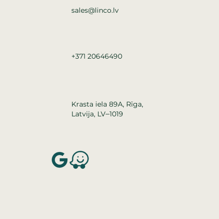
sales@linco.lv
+371 20646490
Krasta iela 89A, Rīga,
–
Latvija, LV
1019