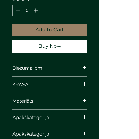
Add to Cart
Buy Now
Biezums, cm
6
KRĀSA
Materiāls
Apakškategorija
Apakškategorija