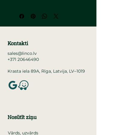
Kontakti
sales@linco.lv
+371 20646490
–
Krasta iela 89A, Rīga, Latvija, LV
1019
Nosūtīt ziņu
Vārds, uzvārds