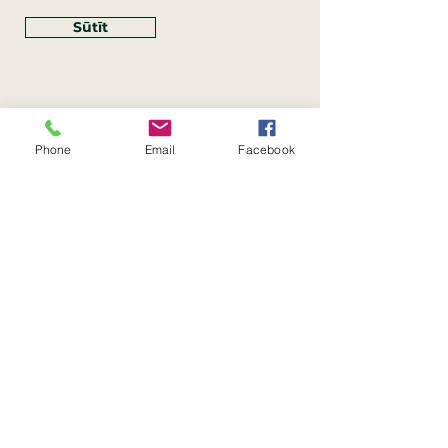
Sūtīt
Phone
Email
Facebook
Rekvizīti
SIA Linco
Reģ. Nr.:
40203462352
PVN reģ. Nr.: LV40203462352
Juridiskā adrese: Krasta iela
, Rīga,
89
Latvija, LV
–
1019
Konta Nr.: LV83HABA0551054125396
Linco SIA © 2023