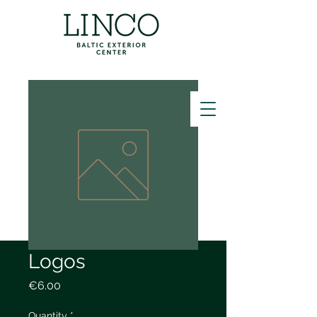
ZVANĪT
Logos
Price
€6.00
Quantity
*