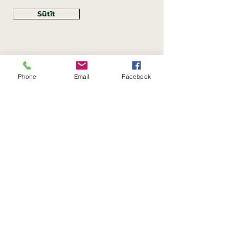
Sūtīt
Phone
Email
Facebook
Rekvizīti
SIA Linco
Reģ. Nr.:
40203462352
PVN reģ. Nr.: LV40203462352
Juridiskā adrese: Krasta iela
, Rīga,
89
Latvija, LV
–
1019
Konta Nr.: LV83HABA0551054125396
Linco SIA © 2023