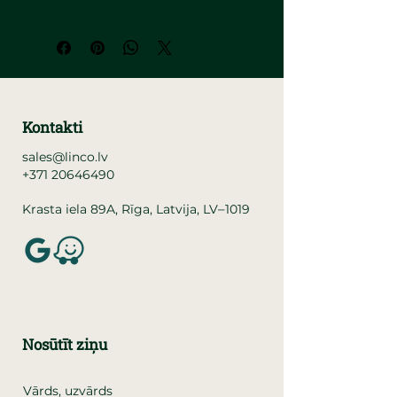
Kontakti
sales@linco.lv
+371 20646490
–
Krasta iela 89A, Rīga, Latvija, LV
1019
Nosūtīt ziņu
Vārds, uzvārds