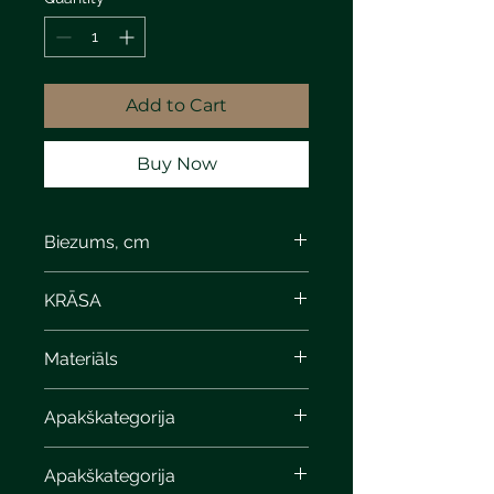
Add to Cart
Buy Now
Biezums, cm
6,5
KRĀSA
Materiāls
Apakškategorija
Apakškategorija