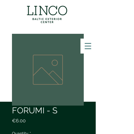
ZVANĪT
FORUMI - S
Price
€6.00
Quantity
*