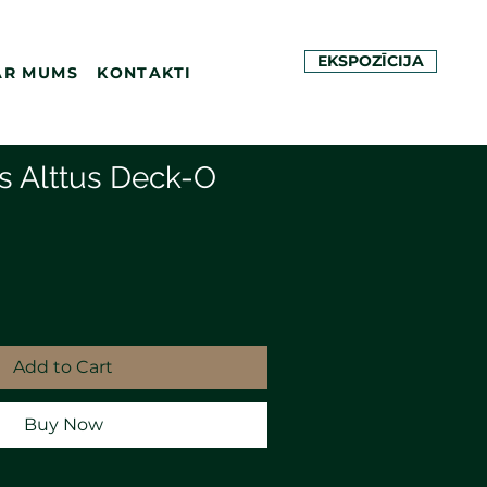
EKSPOZĪCIJA
AR MUMS
KONTAKTI
is Alttus Deck-O
Add to Cart
Buy Now