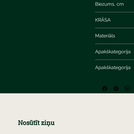
Biezums, cm
4
KRĀSA
bronze patina
Materiāls
Apakškategorija
Apakškategorija
Nosūtīt ziņu