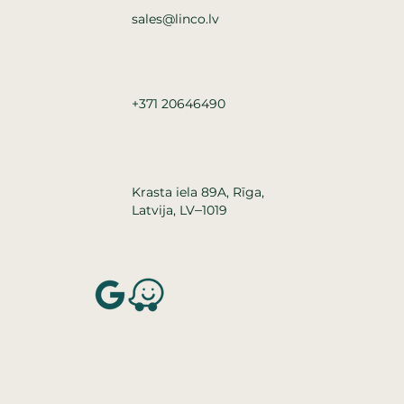
sales@linco.lv
+371 20646490
Krasta iela 89A, Rīga,
–
Latvija, LV
1019