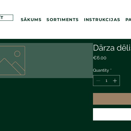
ĪT
SĀKUMS
SORTIMENTS
INSTRUKCIJAS
P
Dārza dēl
Price
€6.00
Quantity
*