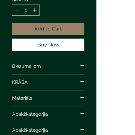
Add to Cart
Buy Now
Biezums, cm
8
KRĀSA
Materiāls
Apakškategorija
Apakškategorija