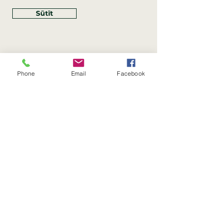
Sūtīt
Phone
Email
Facebook
Rekvizīti
SIA Linco
Reģ. Nr.:
40203462352
PVN reģ. Nr.: LV40203462352
Juridiskā adrese: Krasta iela
, Rīga,
89
Latvija, LV
–
1019
Konta Nr.: LV83HABA0551054125396
Linco SIA © 2023