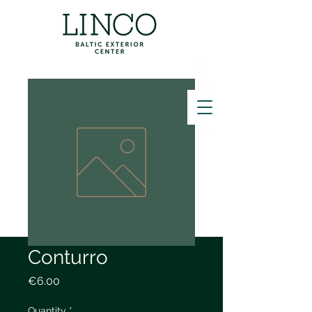
ZVANĪT
Conturro
Price
€6.00
Quantity
*