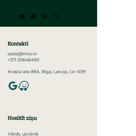
Kontakti
sales@linco.lv
+371 20646490
–
Krasta iela 89A, Rīga, Latvija, LV
1019
Nosūtīt ziņu
Vārds, uzvārds