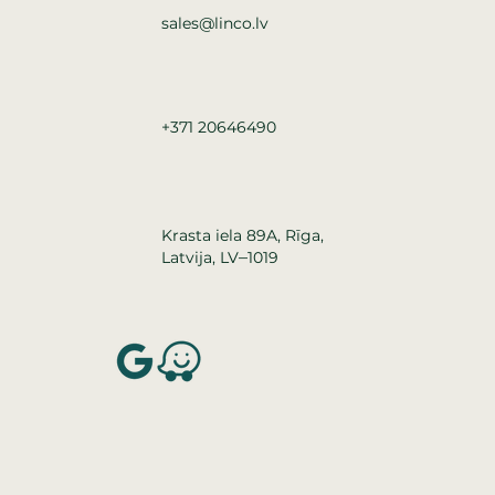
sales@linco.lv
+371 20646490
Krasta iela 89A, Rīga,
–
Latvija, LV
1019