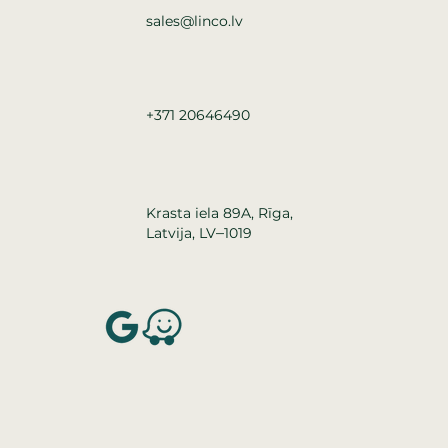
sales@linco.lv
+371 20646490
Krasta iela 89A, Rīga,
–
Latvija, LV
1019