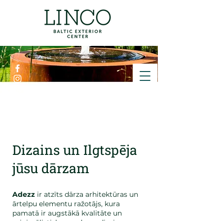
ZVANĪT
Dizains un Ilgtspēja
jūsu dārzam
Adezz
ir atzīts dārza arhitektūras un
ārtelpu elementu ražotājs, kura
pamatā ir augstākā kvalitāte un