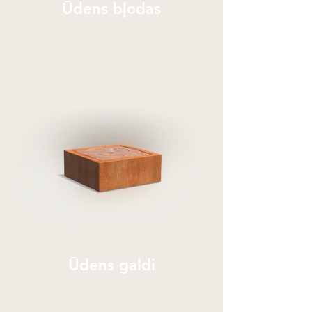
Ūdens bļodas
Ūdens galdi