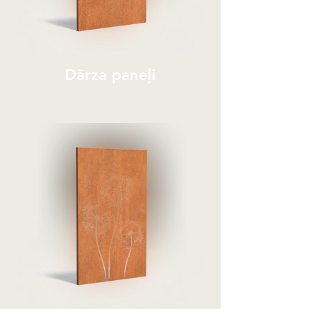
Dārza paneļi