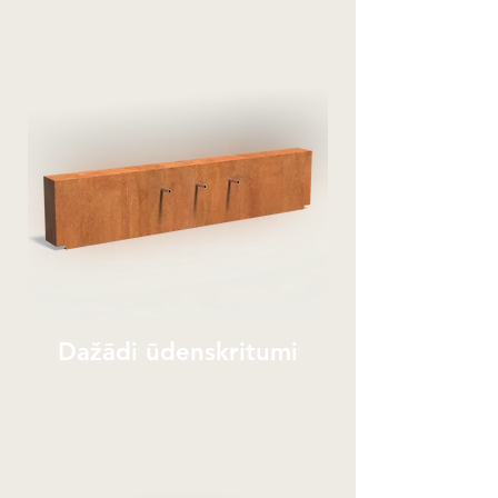
Dažādi ūdenskritumi