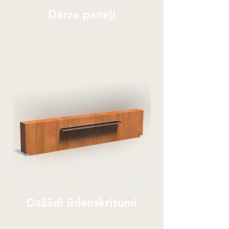
Dārza paneļi
Dažādi ūdenskritumi