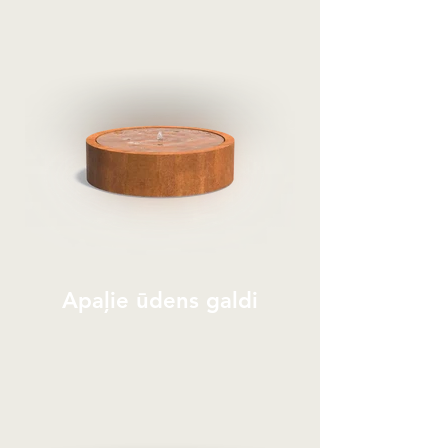
Apaļie ūdens galdi