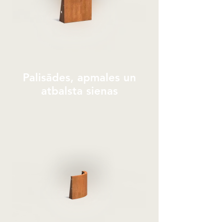
Palisādes, apmales un
atbalsta sienas