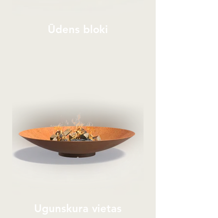
Ūdens bloki
Ugunskura vietas