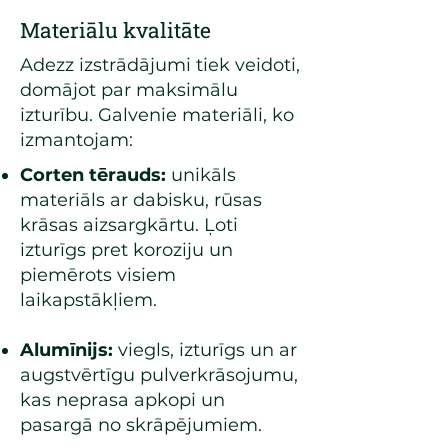
Materiālu kvalitāte
Adezz izstrādājumi tiek veidoti,
domājot par maksimālu
izturību. Galvenie materiāli, ko
izmantojam:
Corten tērauds:
unikāls
materiāls ar dabisku, rūsas
krāsas aizsargkārtu. Ļoti
izturīgs pret koroziju un
piemērots visiem
laikapstākļiem.
Alumīnijs:
viegls, izturīgs un ar
augstvērtīgu pulverkrāsojumu,
kas neprasa apkopi un
pasargā no skrāpējumiem.