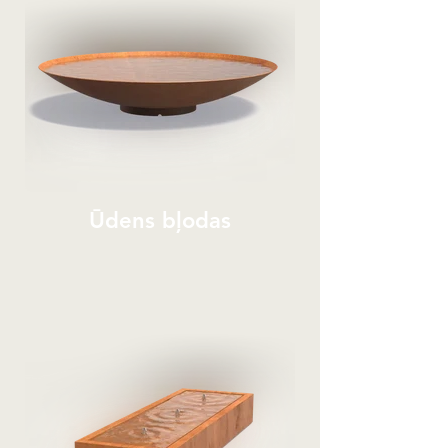
Ūdens bļodas