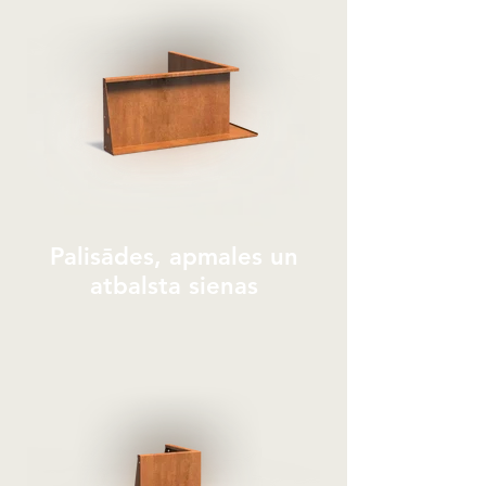
Palisādes, apmales un
atbalsta sienas