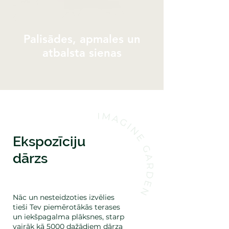
Palisādes, apmales un
atbalsta sienas
Ekspozīciju
dārzs
Nāc un nesteidzoties izvēlies
tieši Tev piemērotākās terases
un iekšpagalma plāksnes, starp
vairāk kā 5000 dažādiem dārza