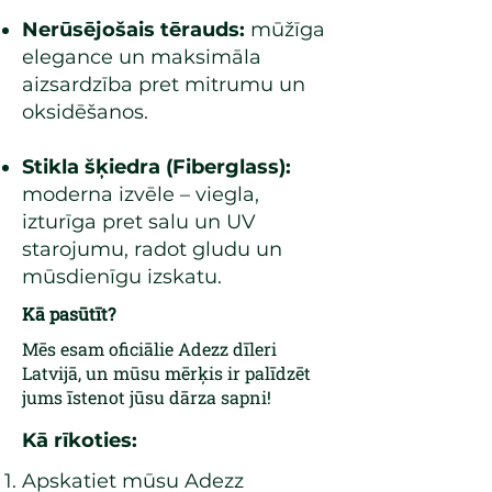
Nerūsējošais tērauds:
mūžīga
elegance un maksimāla
aizsardzība pret mitrumu un
oksidēšanos.
Stikla šķiedra (Fiberglass):
moderna izvēle – viegla,
izturīga pret salu un UV
starojumu, radot gludu un
mūsdienīgu izskatu.
Kā pasūtīt?
Mēs esam oficiālie Adezz dīleri
Latvijā, un mūsu mērķis ir palīdzēt
jums īstenot jūsu dārza sapni!
Kā rīkoties:
Apskatiet mūsu Adezz