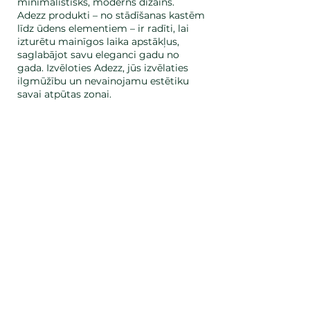
minimālistisks, moderns dizains.
Adezz produkti – no stādīšanas kastēm
līdz ūdens elementiem – ir radīti, lai
izturētu mainīgos laika apstākļus,
saglabājot savu eleganci gadu no
gada. Izvēloties Adezz, jūs izvēlaties
ilgmūžību un nevainojamu estētiku
savai atpūtas zonai.