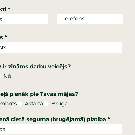
kti
s
v ir zināms darbu veicējs?
Nē
eļš pienāk pie Tavas mājas?
mbots
Asfalta
Bruģa
enā cietā seguma (bruģējamā) platība