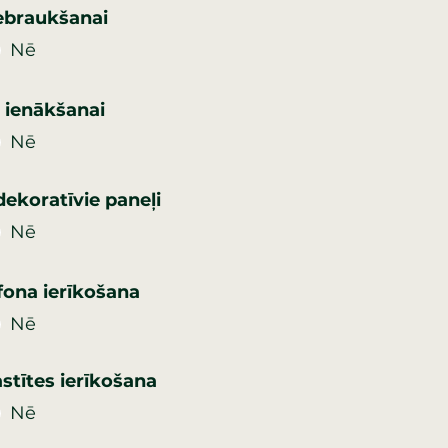
iebraukšanai
Nē
i ienākšanai
Nē
dekoratīvie paneļi
Nē
ona ierīkošana
Nē
stītes ierīkošana
Nē