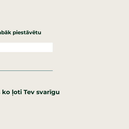
abāk piestāvētu
s ko ļoti Tev svarīgu