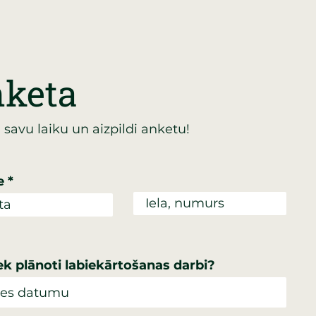
keta
 savu laiku un aizpildi anketu!
e
ek plānoti labiekārtošanas darbi?