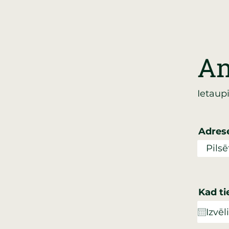
An
Ietaupi
Adres
Kad ti