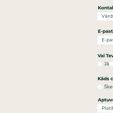
Konta
E-past
Vai Te
Jā
Kāds c
Šķe
Aptuv