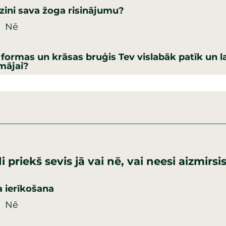
 zini sava žoga risinājumu?
Nē
formas un krāsas bruģis Tev vislabāk patīk un l
mājai?
i priekš sevis jā vai nē, vai neesi aizmirsi
a ierīkošana
Nē