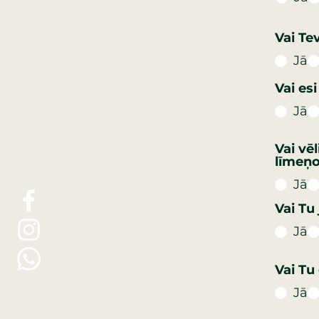
Vai Te
Jā
Vai es
Jā
Vai vē
līmeņ
Jā
Vai Tu
Jā
Vai Tu
Jā