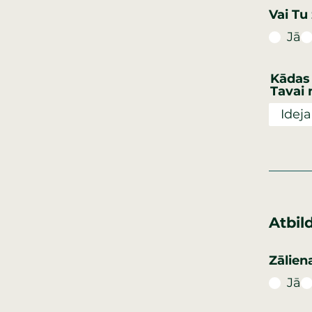
Vai Tu
Jā
Kādas 
Tavai 
Atbild
Zālien
Jā