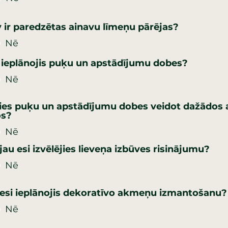
v ir paredzētas ainavu līmeņu pārējas?
Nē
i ieplānojis puķu un apstādījumu dobes?
Nē
lies puķu un apstādījumu dobes veidot dažādo
os?
Nē
 jau esi izvēlējies lieveņa izbūves risinājumu?
Nē
 esi ieplānojis dekoratīvo akmeņu izmantošanu?
Nē