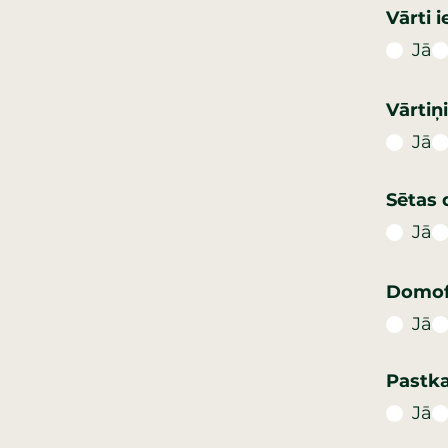
Vārti 
Jā
Vārtiņ
Jā
Sētas 
Jā
Domof
Jā
Pastka
Jā