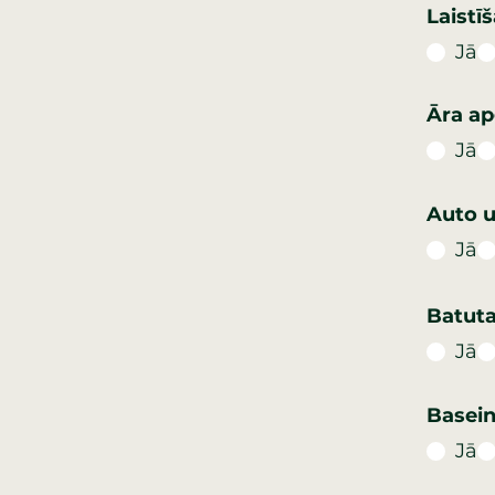
Laistī
Jā
Āra ap
Jā
Auto u
Jā
Batuta
Jā
Basein
Jā