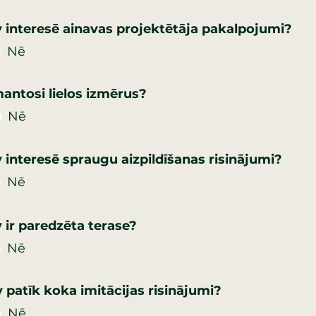
v interesē ainavas projektētāja pakalpojumi?
Nē
mantosi lielos izmērus?
Nē
Vai Tev interesē spraugu aizpildīšanas risinājumi?
Nē
v ir paredzēta terase?
Nē
v patīk koka imitācijas risinājumi?
Nē